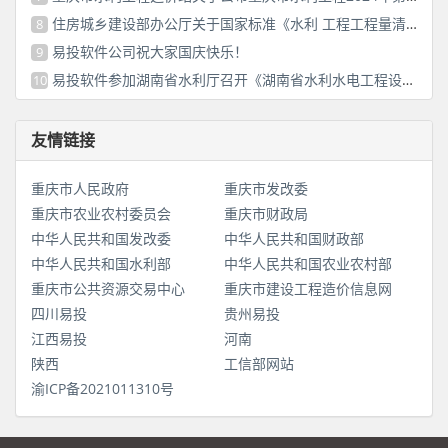
住房城乡建设部办公厅关于国家标准《水利 工程工程量清单计价标准（征求意见稿）》 公开征求意见的通知
8
易投软件公司祝大家国庆快乐！
9
易投软件参加湖南省水利厅召开《湖南省水利水电工程设计概（估）算编制规定》（2025版）咨询会议
10
友情链接
重庆市人民政府
重庆市发改委
重庆市农业农村委员会
重庆市财政局
中华人民共和国发改委
中华人民共和国财政部
中华人民共和国水利部
中华人民共和国农业农村部
重庆市公共资源交易中心
重庆市建设工程造价信息网
四川易投
贵州易投
江西易投
河南
陕西
工信部网站
渝ICP备2021011310号